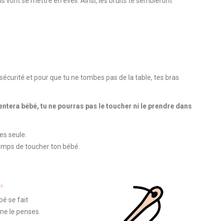
ns vont se mettre en éveil.
Ainsi, les bruits te sembleront
sécurité et pour que tu ne tombes pas de la table, tes bras
ntera bébé, tu ne pourras pas le toucher ni le prendre dans
mes
seule
.
emps de toucher ton bébé.
.
é se fait
 ne le penses.