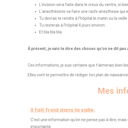
L’incision sera faite dans le creux du ventre, si bi
L’anesthésiste va faire une
rachi-anesthesie
qui e
Tu devras te rendre à l’hôpital le matin ou la veil
Tu resteras à l’hôpital 4 jours environ.
Et bla bla bla.
À présent, je vais te dire des choses qu’on ne dit pas 
Ces informations, je suis certaine que t’aimerais bien les
Elles vont te permettre de rédiger ton plan de naissanc
Mes inf
Il fait froid dans la salle.
C’est une information qu’on ne pense pas à dire, mais 
importante.