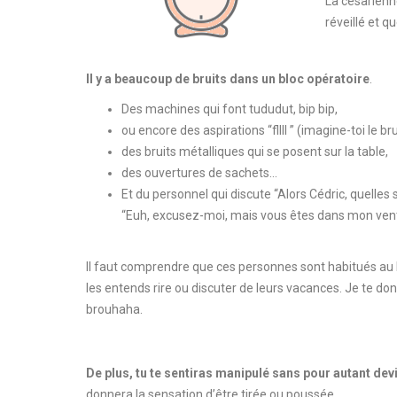
La césarienn
réveillé et q
Il y a beaucoup de bruits dans un bloc opératoire
.
Des machines qui font
tududut
,
bip bip,
ou encore des aspirations “
fllll
”
(imagine-toi le bru
des bruits métalliques qui se posent sur la table,
des ouvertures de sachets…
Et du personnel qui discute “Alors Cédric, quelles
“Euh, excusez-moi, mais vous êtes dans mon
ven
Il faut comprendre que ces personnes sont habitués au
les entends rire ou discuter de leurs vacances.
Je te don
brouhaha.
De plus, t
u te sentiras manipulé sans pour autant dev
donnera la sensation d’être tirée ou poussée.