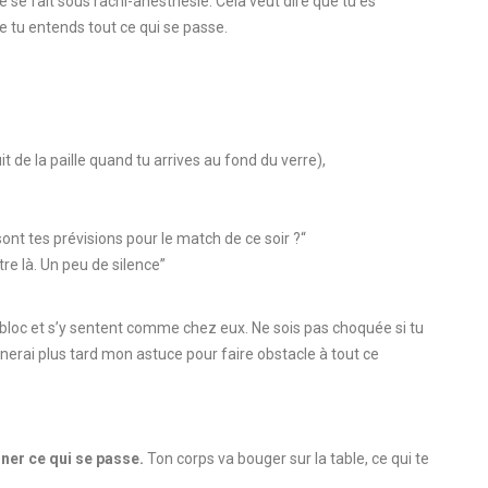
e se fait sous
rachi-
anesthésie.
Cela veut dire que tu es
ue tu entends tout ce qui se passe.
it de la paille quand tu arrives au fond du verre)
,
 sont tes prévisions pour le match de ce
soir ?
“
tre là
.
Un peu de silence”
 bloc et s’y sentent comme chez eux.
Ne sois pas choquée si tu
nerai plus tard mon astuce pour faire obstacle à tout ce
iner ce qui se passe.
Ton corps va bouger sur la table, ce qui te