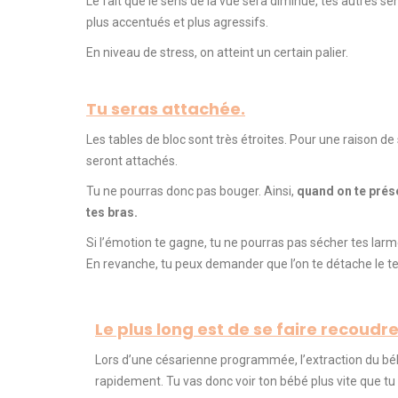
Le fait que le sens de la vue sera diminué, tes autres se
plus
accentués et plus agressifs
.
En niveau de
stress, on
atteint un certain palier.
Tu seras attachée.
Les tables de bloc sont très étroites.
Pour une raison de 
seront attachés.
Tu ne pourras donc pas bouger.
Ainsi,
quand on te prése
tes bras.
Si l’émotion te gagne, tu ne pourras pas sécher tes lar
En revanche, tu peux demander que l’on te détache le t
Le plus long est de se faire recoudre
Lors d’une césarienne programmée, l’extraction du béb
rapidement.
Tu vas donc voir ton
bébé plus
vite que tu