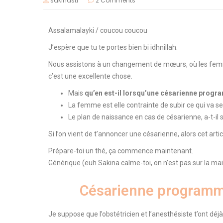
sakinastf
2 Comments
Assalamalayki
/
coucou coucou
J’espère que tu te portes bien
bi
idhnillah
.
Nous assistons à un changement de mœurs, où les femm
c’est une excellente chose.
Mais
qu’en est-il lorsqu’une césarienne progr
La femme est elle contrainte de subir ce qui va se 
Le plan de naissance en cas de césarienne, a-t-il 
Si l’on vient de t’annoncer une césarienne, alors cet artic
Prépare-toi un thé, ça commence maintenant.
Générique
(euh Sakina calme-toi, on n’est pas sur la ma
Césarienne programmée
Je suppose que l’obstétricien et l’anesthésiste t’ont dé