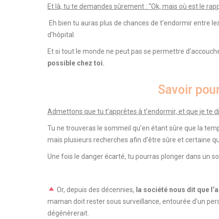
Et là, tu te demandes sûrement : “Ok, mais où est le r
Eh bien tu auras plus de chances de t’endormir entre le
d’hôpital.
Et si tout le monde ne peut pas se permettre d’accouche
possible chez toi.
Savoir pou
Admettons que tu t’apprêtes à t’endormir, et que je te 
Tu ne trouveras le sommeil qu’en étant sûre que la tempê
mais plusieurs recherches afin d’être sûre et certaine q
Une fois le danger écarté, tu pourras plonger dans un 
Or, depuis des décennies,
la société nous dit que 
maman doit rester sous surveillance, entourée d’un pers
dégénèrerait.