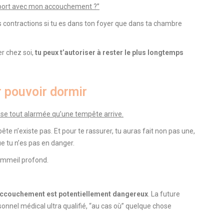
apport avec mon accouchement ?”
s contractions si tu es dans ton foyer que dans ta chambre
r chez soi,
tu peux t’autoriser à rester le plus longtemps
r pouvoir dormir
dise tout alarmée qu’une tempête arrive.
te n’existe pas. Et pour te rassurer, tu auras fait non pas une,
ue tu n’es pas en danger.
sommeil profond.
l’accouchement est potentiellement dangereux
. La future
onnel médical ultra qualifié, “au cas où” quelque chose